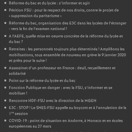
Réforme du bac et du lycée : s’informer et agir
Pétition FSU : pour le respect de nos droits, contre le projet de
«
suppression du paritarisme
»
Réforme du bac, organisation des E3C dans les lycées de l’étranger
- vers la fin de l’examen national
!
A l’AEFE, quelle mise en oeuvre concrète de la réforme du lycée et
du bac
?
Retraites : les personnels toujours plus déterminés
! Amplifions les
mobilisations, tous ensemble de nouveau en grève le 9 janvier 2020
et prêts pour la suite
!
Assassinat d’un professeur en France : deuil, recueillement et
solidarité
Point sur la réforme du lycée et du bac
Fonction Publique en danger : avec la FSU, s’informer et se
mobiliser
!
Rencontre HDF-FSU avec la direction de la MGEN
E3C : STOP
! Le SNES-FSU appelle au boycott et à l’annulation de la
re
1
session
COVID-19 : point de situation en Andorre, à Monaco et en écoles
européennes au 27 mars