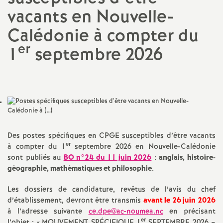
vacants en Nouvelle-
a
Calédonie à compter du
t
er
1
septembre 2026
i
o
n
Des postes spécifiques en CPGE susceptibles d’être vacants
a
er
à compter du 1
septembre 2026 en Nouvelle-Calédonie
sont publiés au
BO n°24 du 11 juin 2026
:
anglais, histoire-
l
géographie, mathématiques et philosophie
.
Les dossiers de candidature, revêtus de l’avis du chef
d
d’établissement, devront être transmis
avant le 26 juin 2026
à l’adresse suivante
ce.dpe@ac-noumea.nc
en précisant
er
l’objet : «
MOUVEMENT SPÉCIFIQUE 1
SEPTEMBRE 2026 –