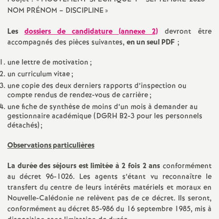
e
NOM PRÉNOM – DISCIPLINE
»
s
Les
dossiers de candidature (annexe 2)
devront être
accompagnés des pièces suivantes,
en un seul PDF
;
E
une lettre de motivation
;
n
un curriculum vitae
;
une copie des deux derniers rapports d’inspection ou
s
compte rendus de rendez-vous de carrière
;
une fiche de synthèse de moins d’un mois à demander au
gestionnaire académique (DGRH B2-3 pour les personnels
e
détachés)
;
i
Observations particulières
La durée des séjours est limitée à 2 fois 2 ans
conformément
g
au décret 96-1026. Les agents s’étant vu reconnaître le
transfert du centre de leurs intérêts matériels et moraux en
n
Nouvelle-Calédonie ne relèvent pas de ce décret. Ils seront,
conformément au décret 85-986 du 16 septembre 1985, mis à