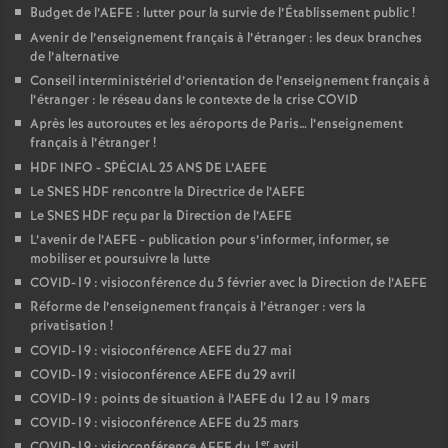
Budget de l’AEFE : lutter pour la survie de l’Établissement public
!
o
Avenir de l’enseignement français à l’étranger : les deux branches
de l’alternative
Conseil interministériel d’orientation de l’enseignement français à
u
l’étranger : le réseau dans le contexte de la crise COVID
Après les autoroutes et les aéroports de Paris… l’enseignement
r
français à l’étranger
!
HDF INFO - SPÉCIAL 25 ANS DE L’AEFE
s
Le SNES HDF rencontre la Directrice de l’AEFE
Le SNES HDF reçu par la Direction de l’AEFE
L’avenir de l’AEFE - publication pour s’informer, informer, se
mobiliser et poursuivre la lutte
COVID-19 : visioconférence du 5 février avec la Direction de l’AEFE
Réforme de l’enseignement français à l’étranger : vers la
privatisation
!
COVID-19 : visioconférence AEFE du 27 mai
COVID-19 : visioconférence AEFE du 29 avril
COVID-19 : points de situation à l’AEFE du 12 au 19 mars
COVID-19 : visioconférence AEFE du 25 mars
er
COVID-19 : visioconférence AEFE du 1
avril