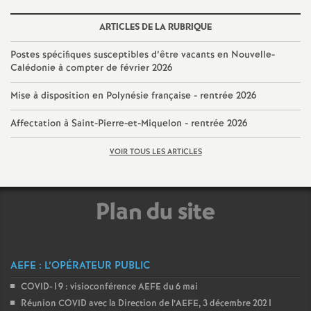
é
ARTICLES DE LA RUBRIQUE
O
Postes spécifiques susceptibles d’être vacants en Nouvelle-
Calédonie à compter de février 2026
r
Mise à disposition en Polynésie française - rentrée 2026
l
Affectation à Saint-Pierre-et-Miquelon - rentrée 2026
VOIR TOUS LES ARTICLES
é
a
Plan du site
n
s
AEFE : L’OPÉRATEUR PUBLIC
COVID-19 : visioconférence AEFE du 6 mai
T
Réunion COVID avec la Direction de l’AEFE, 3 décembre 2021