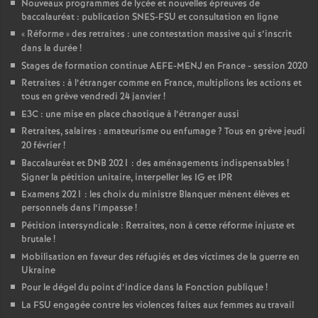
Nouveaux programmes de lycée et nouvelles épreuves de
baccalauréat : publication SNES-FSU et consultation en ligne
«
Réforme
» des retraites : une contestation massive qui s’inscrit
dans la durée
!
Stages de formation continue AEFE-MENJ en France - session 2020
Retraites : à l’étranger comme en France, multiplions les actions et
tous en grève vendredi 24 janvier
!
E3C : une mise en place chaotique à l’étranger aussi
Retraites, salaires : amateurisme ou enfumage
? Tous en grève jeudi
20 février
!
Baccalauréat et DNB 2021 : des aménagements indispensables
!
Signer la pétition unitaire, interpeller les IG et IPR
Examens 2021 : les choix du ministre Blanquer mènent élèves et
personnels dans l’impasse
!
Pétition intersyndicale : Retraites, non à cette réforme injuste et
brutale
!
Mobilisation en faveur des réfugiés et des victimes de la guerre en
Ukraine
Pour le dégel du point d’indice dans la Fonction publique
!
La FSU engagée contre les violences faites aux femmes au travail