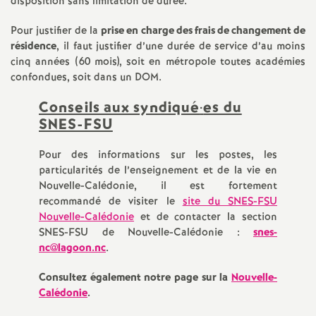
e
disposition sans limitation de durée.
Pour justifier de la
prise en charge des frais de changement de
m
résidence
, il faut justifier d’une durée de service d’au moins
cinq années (60 mois), soit en métropole toutes académies
e
confondues, soit dans un DOM.
Conseils aux syndiqué
·
es du
n
SNES-FSU
t
Pour des informations sur les postes, les
particularités de l’enseignement et de la vie en
s
Nouvelle-Calédonie, il est fortement
recommandé de visiter le
site du SNES-FSU
d
Nouvelle-Calédonie
et de contacter la section
SNES-FSU de Nouvelle-Calédonie :
snes-
nc@lagoon.nc
.
e
Consultez également notre page sur la
Nouvelle-
S
Calédonie
.