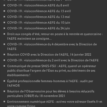
COVID-19 : visioconférence AEFE du 8 avril
COVID-19 : visioconférence AEFE du 15 avril
COVID-19 : visioconférence AEFE du 13 mai
COVID-19 : visioconférence AEFE du 10 juin
COVID-19 : visioconférence AEFE du 24 juin
Droit aux congés d’été, retour en poste à la rentrée et quatorzaine :
l’AEFE maintient sa consigne...
COVID-19 : visioconférence du 4 décembre avec la Direction de
l’AEFE
Réunion COVID avec la Direction de l’AEFE, 14 janvier 2022
COVID-19 : visioconférence du 2 avril avec la Direction de l’AEFE
Communiqué de presse SNES-FSU : AEFE, quand un opérateur
public distribue l’argent de l’État au privé, au détriment de ses
établissements
!
Égalité professionnelle femmes-hommes à l’AEFE : audit par
l’AFNOR
Réunion de l’Observatoire pour les élèves à besoins éducatifs
particuliers (OBEP) du 18 novembre 2021
Environnement numérique AEFE : activez votre adresse @aefe.fr et
votre compte Orion