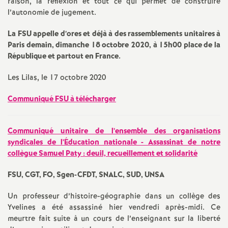
raison, la réflexion et tout ce qui permet de construire
é
l’autonomie de jugement.
La FSU appelle d’ores et déjà à des rassemblements unitaires à
O
Paris demain, dimanche 18 octobre 2020, à 15h00 place de la
République et partout en France.
r
Les Lilas, le 17 octobre 2020
l
Communiqué FSU à télécharger
é
Communiqué unitaire de l’ensemble des organisations
a
syndicales de l’Éducation nationale - Assassinat de notre
collègue Samuel Paty : deuil, recueillement et solidarité
n
FSU, CGT, FO, Sgen-CFDT, SNALC, SUD, UNSA
s
Un professeur d’histoire-géographie dans un collège des
Yvelines a été assassiné hier vendredi après-midi. Ce
meurtre fait suite à un cours de l’enseignant sur la liberté
T