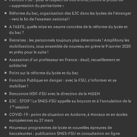
Pétition FSU : pour le respect de nos droits, contre le projet de
«
suppression du paritarisme
»
Réforme du bac, organisation des E3C dans les lycées de l’étranger
- vers la fin de l’examen national
!
A l’AEFE, quelle mise en oeuvre concrète de la réforme du lycée et
du bac
?
Retraites : les personnels toujours plus déterminés
! Amplifions les
mobilisations, tous ensemble de nouveau en grève le 9 janvier 2020
et prêts pour la suite
!
Assassinat d’un professeur en France : deuil, recueillement et
solidarité
Point sur la réforme du lycée et du bac
Fonction Publique en danger : avec la FSU, s’informer et se
mobiliser
!
Rencontre HDF-FSU avec la direction de la MGEN
E3C : STOP
! Le SNES-FSU appelle au boycott et à l’annulation de la
re
1
session
COVID-19 : point de situation en Andorre, à Monaco et en écoles
européennes au 27 mars
Nouveaux programmes de lycée et nouvelles épreuves de
baccalauréat : publication SNES-FSU et consultation en ligne