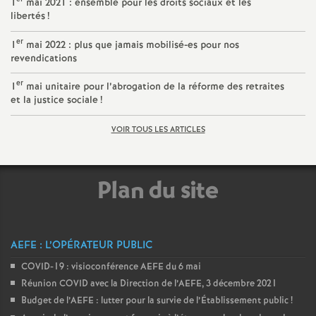
1
mai 2021 : ensemble pour les droits sociaux et les
libertés
!
er
1
mai 2022 : plus que jamais mobilisé-es pour nos
revendications
er
1
mai unitaire pour l’abrogation de la réforme des retraites
et la justice sociale
!
VOIR TOUS LES ARTICLES
Plan du site
AEFE : L’OPÉRATEUR PUBLIC
COVID-19 : visioconférence AEFE du 6 mai
Réunion COVID avec la Direction de l’AEFE, 3 décembre 2021
Budget de l’AEFE : lutter pour la survie de l’Établissement public
!