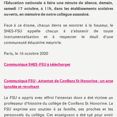
e
l’Education nationale à faire une minute de silence, demain,
samedi 17 octobre, à 11h, dans les établissements scolaires
m
ouverts, en mémoire de notre collègue assassiné.
Face à ce drame, chacun devra se montrer à la hauteur, le
e
SNES-FSU appelle chacun à s’abstenir de toute
instrumentalisation et à respecter le deuil d’une
n
communauté éducative meurtrie.
t
Paris, le 16 octobre 2020
Communiqué SNES-FSU à télécharger
s
d
Communiqué FSU - Attentat de Conflans St Honorine : un acte
ignoble et révoltant
e
La FSU a appris avec effroi l’attentat dont a été victime un
professeur d’histoire du collège de Conflans St Honorine. La
S
FSU exprime son soutien à sa famille, ses proches et les
personnels du collège. Cet enseignant a été tué pour avoir