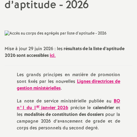
d’aptitude - 2026
a
t
i
Mise à jour 29 juin 2026 : les
résultats de la liste d’aptitude
2026 sont accessibles
ici
.
o
n
Les grands principes en matière de promotion
sont fixés par les nouvelles
Lignes directrices de
a
gestion ministérielles
.
La note de service ministérielle publiée au
BO
l
er
n°1 du 1
janvier 2026
précise le
calendrier
et
les
modalités de constitution des dossiers
pour la
d
campagne 2026 d’avancement de grade et de
corps des personnels du second degré.