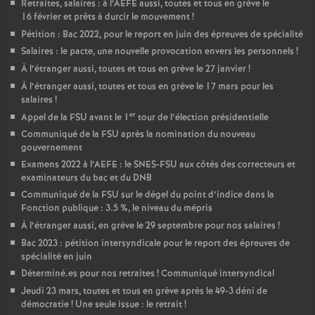
Retraites, salaires : à l’AEFE aussi, toutes et tous en grève le
16 février et prêts à durcir le mouvement
!
Pétition : Bac 2022, pour le report en juin des épreuves de spécialité
Salaires : le pacte, une nouvelle provocation envers les personnels
!
À l’étranger aussi, toutes et tous en grève le 27 janvier
!
À l’étranger aussi, toutes et tous en grève le 17 mars pour les
salaires
!
er
Appel de la FSU avant le 1
tour de l’élection présidentielle
Communiqué de la FSU après la nomination du nouveau
gouvernement
Examens 2022 à l’AEFE : le SNES-FSU aux côtés des correcteurs et
examinateurs du bac et du DNB
Communiqué de la FSU sur le dégel du point d’indice dans la
Fonction publique : 3.5
%, le niveau du mépris
À l’étranger aussi, en grève le 29 septembre pour nos salaires
!
Bac 2023 : pétition intersyndicale pour le report des épreuves de
spécialité en juin
Déterminé.es pour nos retraites
! Communiqué intersyndical
Jeudi 23 mars, toutes et tous en grève après le 49-3 déni de
démocratie
! Une seule issue : le retrait
!