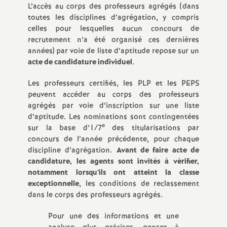
e
L’accès au corps des professeurs agrégés (dans
toutes les disciplines d’agrégation, y compris
s
celles pour lesquelles aucun concours de
recrutement n’a été organisé ces dernières
E
années) par voie de liste d’aptitude repose sur un
acte de candidature individuel
.
n
Les professeurs certifiés, les PLP et les PEPS
peuvent accéder au corps des professeurs
s
agrégés par voie d’inscription sur une liste
d’aptitude. Les nominations sont contingentées
e
e
sur la base d’1/7
des titularisations par
concours de l’année précédente, pour chaque
i
discipline d’agrégation.
Avant de faire acte de
candidature, les agents sont invités à vérifier,
notamment lorsqu’ils ont atteint la classe
g
exceptionnelle
, les conditions de reclassement
dans le corps des professeurs agrégés.
n
Pour une des informations et une