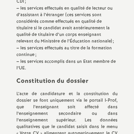
CDI
;
é
–
les services effectués en qualité de lecteur ou
d’assistant à l’étranger (ces services sont
considérés comme effectués en qualité de
O
titulaire si le candidat avait antérieurement la
qualité de titulaire d’un corps enseignant
r
relevant du Ministère de l’Éducation nationale)
;
–
les services effectués au titre de la formation
l
continue
;
–
les services accomplis dans un Etat membre de
é
l’UE.
Constitution du dossier
a
L’acte de candidature et la constitution du
n
dossier se font uniquement via le portail I-Prof,
que l’enseignant soit affecté dans
s
l’enseignement secondaire ou dans
l’enseignement supérieur. Les données
qualitatives que le candidat saisit dans le menu
T
«
Votre CV
» alimentent automatiquement le CV