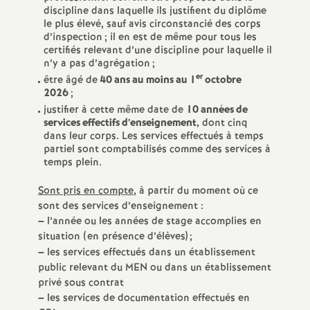
e
discipline dans laquelle ils justifient du diplôme
le plus élevé, sauf avis circonstancié des corps
d’inspection
; il en est de même pour tous les
c
certifiés relevant d’une discipline pour laquelle il
n’y a pas d’agrégation
;
o
er
être âgé de
40 ans au moins au 1
octobre
2026
;
justifier à cette même date de
10 années de
n
services effectifs d’enseignement,
dont cinq
dans leur corps. Les services effectués à temps
d
partiel sont comptabilisés comme des services à
temps plein.
d
Sont pris en compte
, à partir du moment où ce
sont des services d’enseignement :
e
–
l’année ou les années de stage accomplies en
situation (en présence d’élèves)
;
–
les services effectués dans un établissement
g
public relevant du MEN ou dans un établissement
privé sous contrat
r
–
les services de documentation effectués en