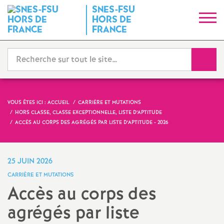
SNES-FSU
S
HORS DE
FRANCE
y
Reche
n
d
VOUS ÊTES ICI :
ACCUEIL
CARRIÈRE ET MUTATIONS
i
HORS CLASSE, CLASSE EXCEPTIONNELLE, LISTE D’APTITUDE
ACCÈS AU CORPS DES AGRÉGÉS PAR LISTE D’APTITUDE - 2026
c
25 JUIN 2026
a
CARRIÈRE ET MUTATIONS
Accès au corps des
t
agrégés par liste
N