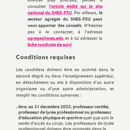
e
analyse plus précises, pensez à
consulter
l’article dédié sur le site
national du SNES-FSU
. Par ailleurs,
le
m
secteur agrégés du SNES-FSU peut
vous apporter des conseils
. N’hésitez
e
pas à le contacter, à l’adresse
agreges@snes.edu
et à lui adresser la
n
fiche syndicale de suivi
Conditions requises
t
Les candidats doivent être en activité dans le
s
second degré ou dans l’enseignement supérieur,
en détachement ou mis à disposition d’un autre
d
organisme ou d’une autre administration, et
remplir les conditions suivantes :
e
être, au 31 décembre 2025, professeur certifié,
professeur de lycée professionnel ou professeur
d’éducation physique et sportive
quel que soit le
S
mode d’accès au corps. Les professeurs de lycée
professionnel doivent être proposés dans la